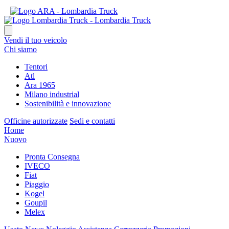
Vendi il tuo veicolo
Chi siamo
Tentori
Atl
Ara 1965
Milano industrial
Sostenibilità e innovazione
Officine autorizzate
Sedi e contatti
Home
Nuovo
Pronta Consegna
IVECO
Fiat
Piaggio
Kogel
Goupil
Melex