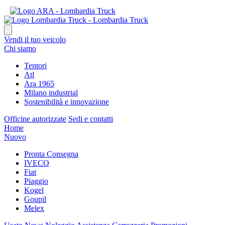
Vendi il tuo veicolo
Chi siamo
Tentori
Atl
Ara 1965
Milano industrial
Sostenibilità e innovazione
Officine autorizzate
Sedi e contatti
Home
Nuovo
Pronta Consegna
IVECO
Fiat
Piaggio
Kogel
Goupil
Melex