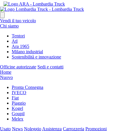
Vendi il tuo veicolo
Chi siamo
Tentori
Atl
Ara 1965
Milano industrial
Sostenibilità e innovazione
Officine autorizzate
Sedi e contatti
Home
Nuovo
Pronta Consegna
IVECO
Fiat
Piaggio
Kogel
Goupil
Melex
Usato
News
Noleggio
Assistenza
Carrozzeria
Promozioni