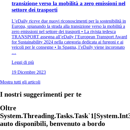
transizione verso la mobilità a zero emissioni nel
settore dei trasporti
L’eDaily riceve due nuovi riconoscimenti per la sostenibilità in
Europa, spianando la strada alla transizione verso la mobilità a
zero emissioni nel settore dei trasporti • La rivista tedesca
TRANSPORT assegna all’eDaily l’European Transport Award
for Sustainability 2024 nella categoria dedicata ai furgoni e ai
veicoli per le consegne • In Spagna, l’eDaily viene incoronato
…
Leggi di più
19 Dicembre 2023
Mostra tutti gli articoli
I nostri suggerimenti per te
Oltre
System.Threading.Tasks.Task`1[System.Int
auto disponibili, benvenuto a bordo