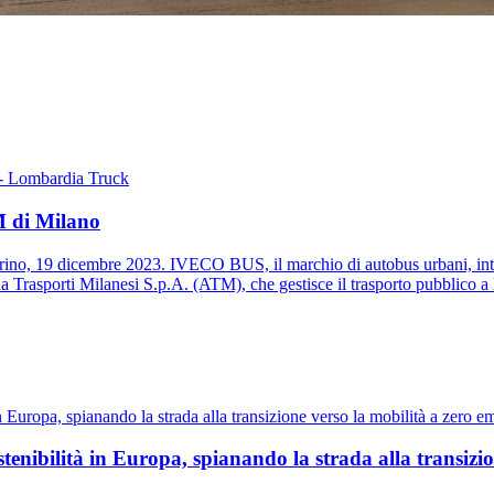
M di Milano
ino, 19 dicembre 2023. IVECO BUS, il marchio di autobus urbani, inte
enda Trasporti Milanesi S.p.A. (ATM), che gestisce il trasporto pubblico 
tenibilità in Europa, spianando la strada alla transizion