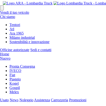
Vendi il tuo veicolo
Chi siamo
Tentori
Atl
Ara 1965
Milano industrial
Sostenibilità e innovazione
Officine autorizzate
Sedi e contatti
Home
Nuovo
Pronta Consegna
IVECO
Fiat
Piaggio
Kogel
Goupil
Melex
Usato
News
Noleggio
Assistenza
Carrozzeria
Promozioni