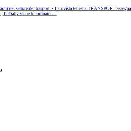
issioni nel settore dei trasporti • La rivista tedesca TRANSPORT assegna
na, l’eDaily viene incoronato …
o