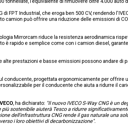
00 tonnellate, l'equivalente di rimuovere oltre 4.000 auto d
 di FPT Industrial, che eroga ben 500 CV, rendendo l'IVE
o camion può offrire una riduzione delle emissioni di CO₂
ologia Mirrorcam riduce la resistenza aerodinamica rispett
mento è rapido e semplice come con i camion diesel, garant
lte prestazioni e basse emissioni possono andare di par
ul conducente, progettata ergonomicamente per offrire un 
personalizzabile per il conducente che aiuta a ridurre il ca
 IVECO
, ha dichiarato:
"Il nuovo IVECO S-Way CNG è un degno
e più sostenibile aiuterà Tesco a ridurre significativamen
ne dell'infrastruttura CNG rende il gas naturale una soluz
so i loro obiettivi di decarbonizzazione".