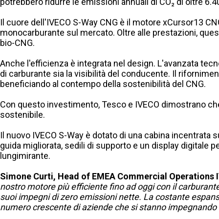
potrebbero ridurre le emissioni annuali di CO₂ di oltre 6.4
Il cuore dell'IVECO S-Way CNG è il motore xCursor13 CNG
monocarburante sul mercato. Oltre alle prestazioni, quest
bio-CNG.
Anche l'efficienza è integrata nel design. L'avanzata tecn
di carburante sia la visibilità del conducente. Il riforni
beneficiando al contempo della sostenibilità del CNG.
Con questo investimento, Tesco e IVECO dimostrano che a
sostenibile.
Il nuovo IVECO S-Way è dotato di una cabina incentrata s
guida migliorata, sedili di supporto e un display digitale 
lungimirante.
Simone Curti, Head of EMEA Commercial Operations
nostro motore più efficiente fino ad oggi con il carburant
suoi impegni di zero emissioni nette. La costante espansio
numero crescente di aziende che si stanno impegnando ver