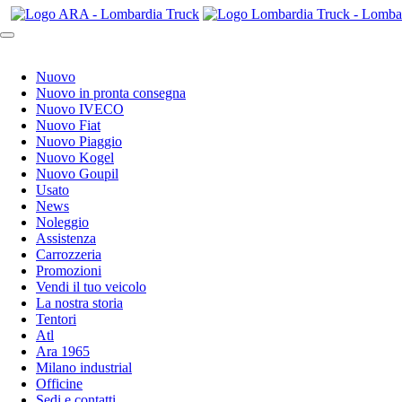
Nuovo
Nuovo in pronta consegna
Nuovo IVECO
Nuovo Fiat
Nuovo Piaggio
Nuovo Kogel
Nuovo Goupil
Usato
News
Noleggio
Assistenza
Carrozzeria
Promozioni
Vendi il tuo veicolo
La nostra storia
Tentori
Atl
Ara 1965
Milano industrial
Officine
Sedi e contatti