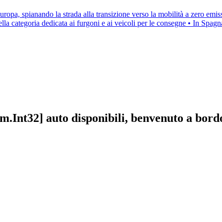
Europa, spianando la strada alla transizione verso la mobilità a zero em
lla categoria dedicata ai furgoni e ai veicoli per le consegne • In Spag
.Int32] auto disponibili, benvenuto a bord