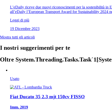
L’eDaily riceve due nuovi riconoscimenti per la sostenibilità in 
all’eDaily l’European Transport Award for Sustainability 2024 ne
Leggi di più
19 Dicembre 2023
Mostra tutti gli articoli
I nostri suggerimenti per te
Oltre System.Threading.Tasks.Task`1[System
Usato
Fiat Ducato 35 2.3 mjt 150cv FISSO
Imm. 2019