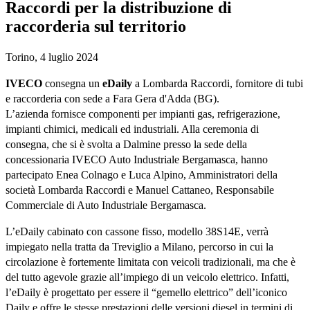
Raccordi per la distribuzione di
raccorderia sul territorio
Torino, 4 luglio 2024
IVECO
consegna un
eDaily
a Lombarda Raccordi, fornitore di tubi
e raccorderia con sede a Fara Gera d'Adda (BG).
L’azienda fornisce componenti per impianti gas, refrigerazione,
impianti chimici, medicali ed industriali. Alla ceremonia di
consegna, che si è svolta a Dalmine presso la sede della
concessionaria IVECO Auto Industriale Bergamasca, hanno
partecipato Enea Colnago e Luca Alpino, Amministratori della
società Lombarda Raccordi e Manuel Cattaneo, Responsabile
Commerciale di Auto Industriale Bergamasca.
L’eDaily cabinato con cassone fisso, modello 38S14E, verrà
impiegato nella tratta da Treviglio a Milano, percorso in cui la
circolazione è fortemente limitata con veicoli tradizionali, ma che è
del tutto agevole grazie all’impiego di un veicolo elettrico. Infatti,
l’eDaily è progettato per essere il “gemello elettrico” dell’iconico
Daily e offre le stesse prestazioni delle versioni diesel in termini di