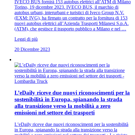
IVECO BUS fornirà 153 autobus elettrici all’ATM di Milano
Torino, 19 dicembre 2023. IVECO BUS, il marchio di
autobus urbani, interurbani e turistici di Iveco Group N.V.
(EXM: IVG), ha firmato un contratto per la fornitura di 153
nuovi autobus elettrici all’Azienda Trasporti Milanesi S.p.A.
(ATM), che gestisce il trasporto pubblico a Milano e nel …
Leggi di più
20 Dicembre 2023
L’eDaily riceve due nuovi riconoscimenti per la
sostenibilità in Europa, spianando la strada
alla transizione verso la mobilità a zero
emissioni nel settore dei trasporti
L’eDaily riceve due nuovi riconoscimenti per la sostenibilità
in Europa, spianando la strada alla transizione verso la