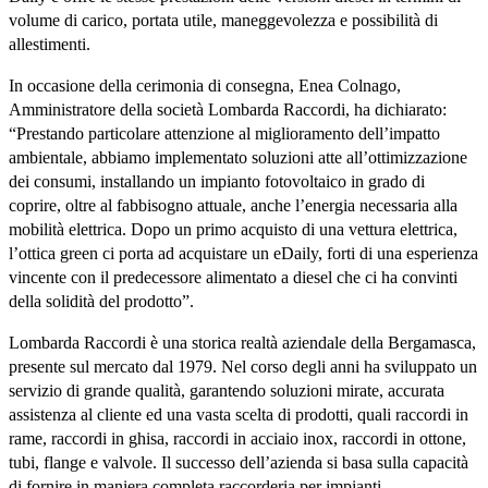
volume di carico, portata utile, maneggevolezza e possibilità di
allestimenti.
In occasione della cerimonia di consegna, Enea Colnago,
Amministratore della società Lombarda Raccordi, ha dichiarato:
“Prestando particolare attenzione al miglioramento dell’impatto
ambientale, abbiamo implementato soluzioni atte all’ottimizzazione
dei consumi, installando un impianto fotovoltaico in grado di
coprire, oltre al fabbisogno attuale, anche l’energia necessaria alla
mobilità elettrica. Dopo un primo acquisto di una vettura elettrica,
l’ottica green ci porta ad acquistare un eDaily, forti di una esperienza
vincente con il predecessore alimentato a diesel che ci ha convinti
della solidità del prodotto”.
Lombarda Raccordi è una storica realtà aziendale della Bergamasca,
presente sul mercato dal 1979. Nel corso degli anni ha sviluppato un
servizio di grande qualità, garantendo soluzioni mirate, accurata
assistenza al cliente ed una vasta scelta di prodotti, quali raccordi in
rame, raccordi in ghisa, raccordi in acciaio inox, raccordi in ottone,
tubi, flange e valvole. Il successo dell’azienda si basa sulla capacità
di fornire in maniera completa raccorderia per impianti