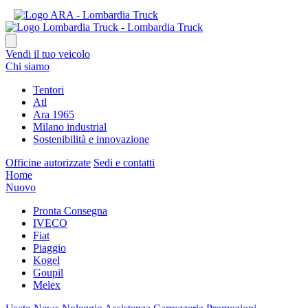
Vendi il tuo veicolo
Chi siamo
Tentori
Atl
Ara 1965
Milano industrial
Sostenibilità e innovazione
Officine autorizzate
Sedi e contatti
Home
Nuovo
Pronta Consegna
IVECO
Fiat
Piaggio
Kogel
Goupil
Melex